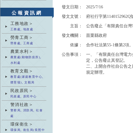
發文日期：
2025/7/16
公報資訊網
發文文號：
府社行字第1140152962Q
工務地政＞
主旨：
公告廢止「有限責任台灣
工務處, 地政處
發文機關：
苗栗縣政府
勞青工商＞
勞青處, 工商處
依據：
合作社法第55-1條第2項
農業水利＞
公告事項：
一、「有限責任台灣電力
農業處(動物防疫所),
定，公告廢止其登記。
水利處
二、上開合作社自公告之
教育文觀＞
規定辦理。
教育處(家庭教育中心,
體育場), 文觀局
民政原民＞
民政處, 原民中心
警消社政＞
警察局, 消防局, 社會
處
環保衛生＞
環保局, 衛生局(長照中