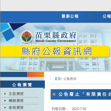
最新公報
公
首頁
> 公報查詢
:::
:::
公報瀏覽
主題瀏覽
公告廢止「有限責任
機關瀏覽
卷期瀏覽
刊登日期：
2025/7/30