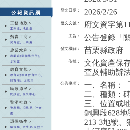
2026/2/26
發文日期：
公報資訊網
府文資字第115
工務地政＞
發文文號：
工務處, 地政處
公告登錄「
主旨：
勞青工商＞
勞青處, 工商處
苗栗縣政府
發文機關：
農業水利＞
農業處(動物防疫所),
文化資產保存
依據：
水利處
教育文觀＞
查及輔助辦法
教育處(家庭教育中心,
體育場), 文觀局
一、名稱：
公告事項：
民政原民＞
二、種類：
民政處, 原民中心
三、位置或地
警消社政＞
警察局, 消防局, 社會
銅興段628
處
213-3地號
環保衛生＞
環保局, 衛生局(長照中