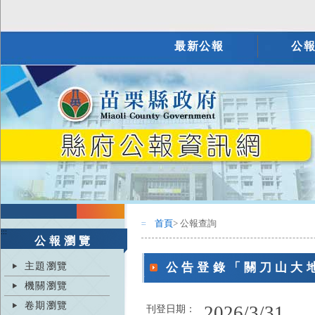
最新公報
公
首頁
> 公報查詢
:::
:::
公報瀏覽
主題瀏覽
公告登錄「關刀山大
機關瀏覽
卷期瀏覽
2026/3/31
刊登日期：