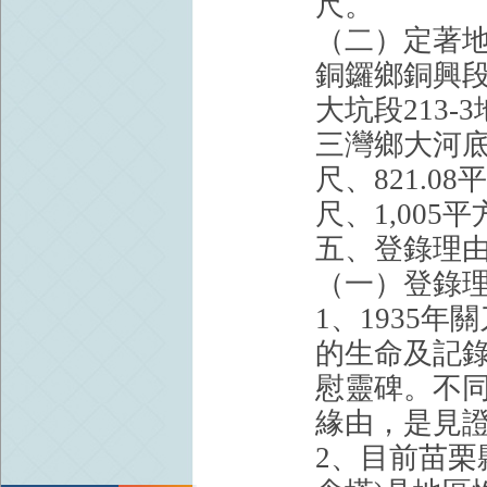
尺。
（二）定著地
銅鑼鄉銅興段
大坑段213-
三灣鄉大河底段
尺、821.08
尺、1,005
五、登錄理
（一）登錄
1、1935
的生命及記
慰靈碑。不
緣由，是見
2、目前苗栗