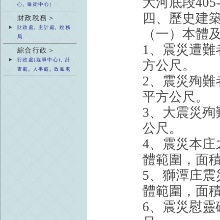
大河底段405
心, 毒衛中心)
四、歷史建
財政稅務＞
財政處, 主計處, 稅務
（一）本體
局
1、震災遭難
綜合行政＞
行政處(媒事中心), 計
方公尺。
畫處, 人事處, 政風處
2、震災殉難
平方公尺。
3、大震災殉
公尺。
4、震災本
體範圍，面積
5、獅潭庄
體範圍，面積
6、震災慰靈