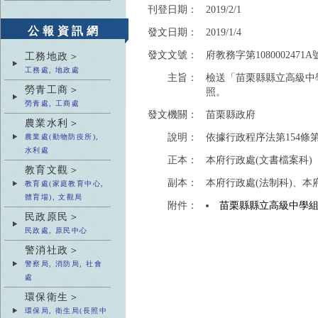
刊登日期：
2019/2/1
公報資訊網
發文日期：
2019/1/4
發文文號：
府教務字第1080002471A
工務地政＞
工務處, 地政處
主旨：
檢送「苗栗縣縣立高級中
勞青工商＞
照。
勞青處, 工商處
發文機關：
苗栗縣政府
農業水利＞
說明：
依據行政程序法第154條
農業處(動物防疫所),
水利處
正本：
本府行政處(文書檔案科)
教育文觀＞
副本：
本府行政處(法制科)、本
教育處(家庭教育中心,
體育場), 文觀局
附件：
苗栗縣縣立高級中學
民政原民＞
民政處, 原民中心
警消社政＞
警察局, 消防局, 社會
處
環保衛生＞
環保局, 衛生局(長照中