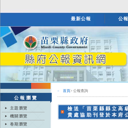
最新公報
公
首頁
> 公報查詢
:::
:::
公報瀏覽
主題瀏覽
檢送「苗栗縣縣立高
貴處協助刊登於本府
機關瀏覽
卷期瀏覽