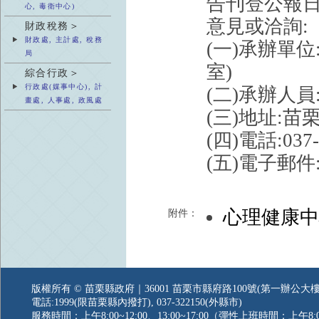
告刊登公報日
心, 毒衛中心)
意見或洽詢:
財政稅務＞
財政處, 主計處, 稅務
(一)承辦單
局
室)
綜合行政＞
行政處(媒事中心), 計
(二)承辦人員
畫處, 人事處, 政風處
(三)地址:苗
(四)電話:037-
(五)電子郵件:ml
心理健康
附件：
版權所有 © 苗栗縣政府｜36001 苗栗市縣府路100號(第一辦公大樓
電話:1999(限苗栗縣內撥打), 037-322150(外縣市)
服務時間：上午8:00~12:00、13:00~17:00（彈性上班時間：上午8:0