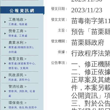
2023/11/23
發文日期：
公報資訊網
苗毒衛字第112
工務地政＞
發文文號：
工務處, 地政處
預告「苗栗
主旨：
勞青工商＞
勞青處, 工商處
苗栗縣政府
發文機關：
農業水利＞
農業處(動物防疫所),
行政程序法第
依據：
水利處
教育文觀＞
一、修正機關
公告事項：
教育處(家庭教育中心,
體育場), 文觀局
二、修正依據
民政原民＞
正草案及其
民政處, 原民中心
件，本案另
警消社政＞
警察局, 消防局, 社會
公開資訊」
處
三、對於公
環保衛生＞
環保局, 衛生局(長照中