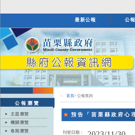
最新公報
公
首頁
> 公報查詢
:::
:::
公報瀏覽
主題瀏覽
預告「苗栗縣政府心
機關瀏覽
卷期瀏覽
2023/11/30
刊登日期：