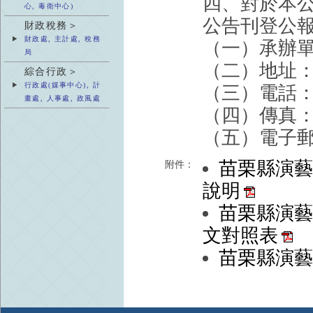
四、對於本
心, 毒衛中心)
公告刊登公報
財政稅務＞
財政處, 主計處, 稅務
（一）承辦
局
（二）地址：
綜合行政＞
行政處(媒事中心), 計
（三）電話：03
畫處, 人事處, 政風處
（四）傳真：03
（五）電子郵件：
苗栗縣演
附件：
說明
苗栗縣演
文對照表
苗栗縣演藝