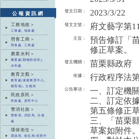
2023/3/22
發文日期：
公報資訊網
府文藝字第112
工務地政＞
發文文號：
工務處, 地政處
預告修訂「
主旨：
勞青工商＞
勞青處, 工商處
修正草案。
農業水利＞
農業處(動物防疫所),
苗栗縣政府
發文機關：
水利處
教育文觀＞
行政程序法第
依據：
教育處(家庭教育中心,
體育場), 文觀局
一、訂定機
公告事項：
民政原民＞
二、訂定依
民政處, 原民中心
第五條修正
警消社政＞
警察局, 消防局, 社會
三、「苗栗
處
草案如附件
環保衛生＞
環保局, 衛生局(長照中