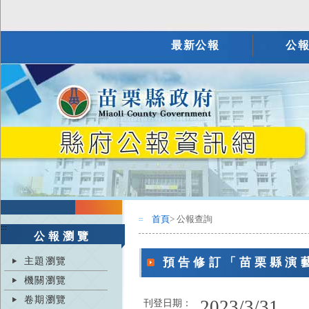
最新公報
公
首頁
> 公報查詢
:::
:::
公報瀏覽
主題瀏覽
預告修訂「苗栗縣演
機關瀏覽
卷期瀏覽
2023/3/31
刊登日期：