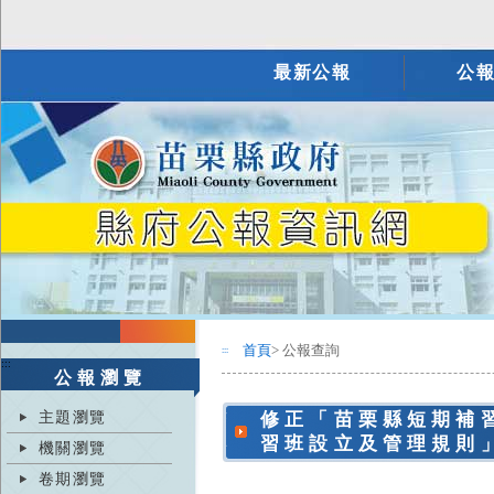
最新公報
公
首頁
> 公報查詢
:::
:::
公報瀏覽
主題瀏覽
修正「苗栗縣短期補
習班設立及管理規則
機關瀏覽
卷期瀏覽