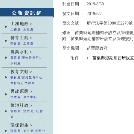
刊登日期：
2019/8/30
公報資訊網
發文日期：
2019/8/7
發文文號：
府行法字第1080152279號
工務地政＞
工務處, 地政處
修正「苗栗縣短期補習班設立及管理規
勞青工商＞
附「苗栗縣短期補習班設立及管理規則
勞青處, 工商處
發文機關：
苗栗縣政府
農業水利＞
附件：
苗栗縣短期補習班設
農業處(動物防疫所),
水利處
教育文觀＞
教育處(家庭教育中心,
體育場), 文觀局
民政原民＞
民政處, 原民中心
警消社政＞
警察局, 消防局, 社會
處
環保衛生＞
環保局, 衛生局(長照中