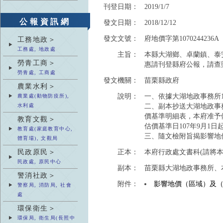
刊登日期：
2019/1/7
公報資訊網
發文日期：
2018/12/12
發文文號：
府地價字第1070244236A
工務地政＞
工務處, 地政處
主旨：
本縣大湖鄉、卓蘭鎮、泰
勞青工商＞
惠請刊登縣府公報，請查
勞青處, 工商處
發文機關：
苗栗縣政府
農業水利＞
說明：
一、依據大湖地政事務所107
農業處(動物防疫所),
二、副本抄送大湖地政事
水利處
價基準明細表，本府准予
教育文觀＞
估價基準日107年9月1日
教育處(家庭教育中心,
三、隨文檢附旨揭影響地
體育場), 文觀局
民政原民＞
正本：
本府行政處文書科(請將本
民政處, 原民中心
副本：
苗栗縣大湖地政事務所、
警消社政＞
附件：
影響地價（區域）及
警察局, 消防局, 社會
處
環保衛生＞
環保局, 衛生局(長照中