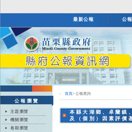
最新公報
公
首頁
> 公報查詢
:::
:::
公報瀏覽
主題瀏覽
本縣大湖鄉、卓蘭鎮
及（個別）因素評價
機關瀏覽
卷期瀏覽