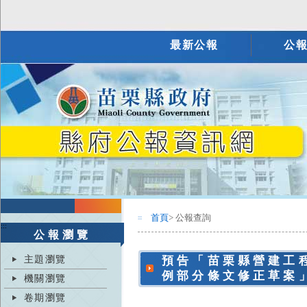
最新公報
公
首頁
> 公報查詢
:::
:::
公報瀏覽
主題瀏覽
預告「苗栗縣營建工
例部分條文修正草案
機關瀏覽
卷期瀏覽