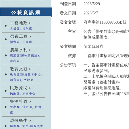
刊登日期：
2026/5/29
公報資訊網
發文日期：
2026/5/7
發文文號：
府商字第1150097586B號
工務地政＞
工務處, 地政處
主旨：
公告「變更竹南頭份都市
勞青工商＞
樁位成果圖表。
勞青處, 工商處
發文機關：
苗栗縣政府
農業水利＞
依據：
「都市計畫樁測定及管理
農業處(動物防疫所),
水利處
公告事項：
一、旨案都市計畫樁位成
教育文觀＞
民眾踴躍參閱。
教育處(家庭教育中心,
二、土地權利關係人如認
體育場), 文觀局
發展處（都市計畫科））
民政原民＞
繳複測費用無息退還。
三、張貼公告自民國115年
民政處, 原民中心
警消社政＞
警察局, 消防局, 社會
處
環保衛生＞
環保局, 衛生局(長照中