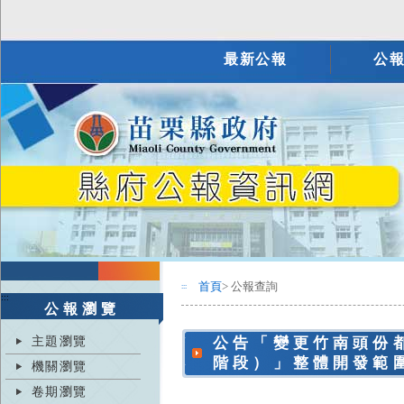
最新公報
公
首頁
> 公報查詢
:::
:::
公報瀏覽
主題瀏覽
公告「變更竹南頭份
階段）」整體開發範
機關瀏覽
卷期瀏覽