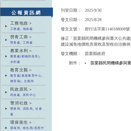
刊登日期：
2025/9/30
公報資訊網
發文日期：
2025/8/28
工務地政＞
發文文號：
府行法字第1140188008號
工務處, 地政處
勞青工商＞
修正「苗栗縣民間機構參與重大公共建
勞青處, 工商處
建設減免地價稅房屋稅及契稅自治條例
農業水利＞
發文機關：
苗栗縣政府
農業處(動物防疫所),
水利處
附件：
苗栗縣民間機構參與
教育文觀＞
教育處(家庭教育中心,
體育場), 文觀局
民政原民＞
民政處, 原民中心
警消社政＞
警察局, 消防局, 社會
處
環保衛生＞
環保局, 衛生局(長照中