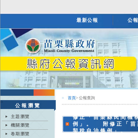
最新公報
公
首頁
> 公報查詢
:::
:::
公報瀏覽
主題瀏覽
修正「苗栗縣民間機
例」。 附修正「苗
機關瀏覽
契稅自治條例」。
卷期瀏覽