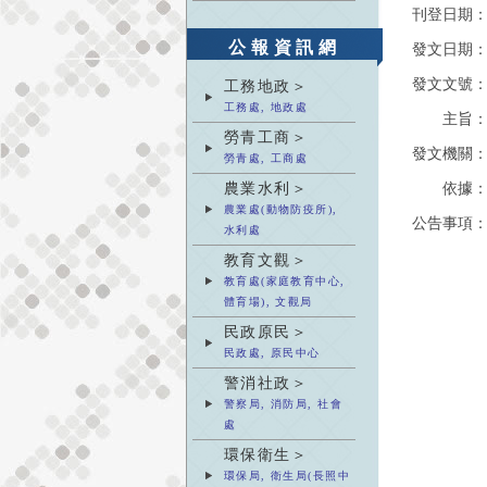
刊登日期
公報資訊網
發文日期
發文文號
工務地政＞
工務處, 地政處
主旨
勞青工商＞
發文機關
勞青處, 工商處
農業水利＞
依據
農業處(動物防疫所),
公告事項
水利處
教育文觀＞
教育處(家庭教育中心,
體育場), 文觀局
民政原民＞
民政處, 原民中心
警消社政＞
警察局, 消防局, 社會
處
環保衛生＞
環保局, 衛生局(長照中