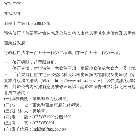
：
2024/7/29
：
2024/6/20
：
府稅土字第1137600009號
：
預告修正「苗栗縣社會住宅及公益出租人出租房屋減免地價稅及房屋稅
：
苗栗縣政府
：
行政程序法第一百五十一條第二項準用第一百五十四條第一項。
：
一、修正機關：苗栗縣政府。
二、修正依據：住宅法第十六條第三項、房屋稅條例第六條之一及土地
三、「苗栗縣社會住宅及公益出租人出租房屋減免地價稅及房屋稅自治
於本府稅務局網站（網址：https://www.mlftax.gov.tw)「公告資訊
四、對於公告內容如有意見或修正建議，請於本預告刊登公報之次日起
意見或洽詢：
(一)承辦機關：苗栗縣政府稅務局。
(二)地 址：苗栗縣苗栗市府前路46號。
(三)聯 絡 人：黃瑜菁。
(四)電 話：(037)331900分機1302。
(五)傳 真：(037)350891。
(六)電子信箱：lnd@mlftax.gov.tw。