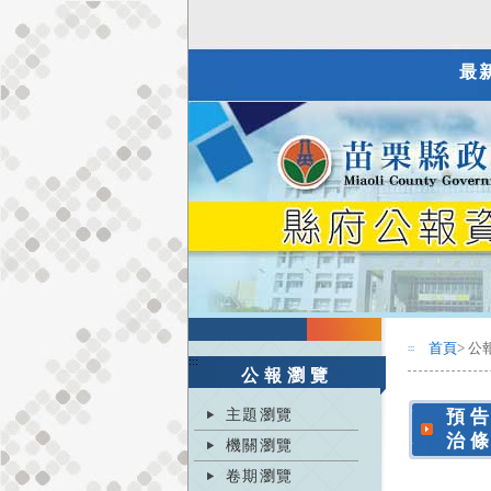
最
首頁
> 公
:::
:::
公報瀏覽
主題瀏覽
預
治
機關瀏覽
卷期瀏覽