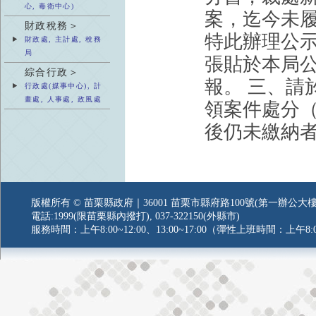
心, 毒衛中心)
案，迄今未
財政稅務＞
特此辦理公示
財政處, 主計處, 稅務
局
張貼於本局
綜合行政＞
報。 三、請
行政處(媒事中心), 計
畫處, 人事處, 政風處
領案件處分
後仍未繳納
版權所有 © 苗栗縣政府｜36001 苗栗市縣府路100號(第一辦公大樓
電話:1999(限苗栗縣內撥打), 037-322150(外縣市)
服務時間：上午8:00~12:00、13:00~17:00（彈性上班時間：上午8:0