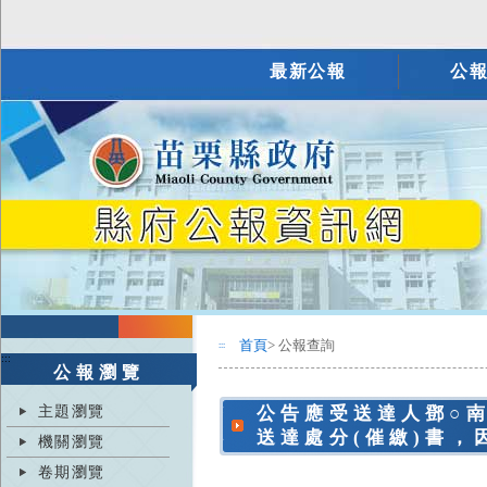
最新公報
公
首頁
> 公報查詢
:::
:::
公報瀏覽
主題瀏覽
公告應受送達人鄧○南
送達處分(催繳)書
機關瀏覽
卷期瀏覽