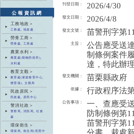
2026/4/30
刊登日期：
公報資訊網
2026/4/8
發文日期：
工務地政＞
苗警刑字第115
工務處, 地政處
發文文號：
勞青工商＞
公告應受送達
主旨：
勞青處, 工商處
農業水利＞
制條例案件履
農業處(動物防疫所),
達，特此辦
水利處
教育文觀＞
苗栗縣政府
發文機關：
教育處(家庭教育中心,
體育場), 文觀局
行政程序法第
依據：
民政原民＞
民政處, 原民中心
一、查應受送
公告事項：
警消社政＞
防制條例第11
警察局, 消防局, 社會
處
苗警刑字第11
環保衛生＞
分書，裁處新
環保局, 衛生局(長照中