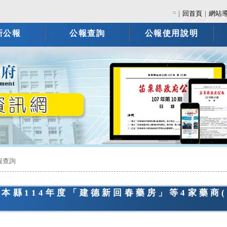
:::
｜
回首頁
｜
網站
新公報
公報查詢
公報使用說明
報查詢
銷本縣114年度「建德新回春藥房」等4家藥商
。