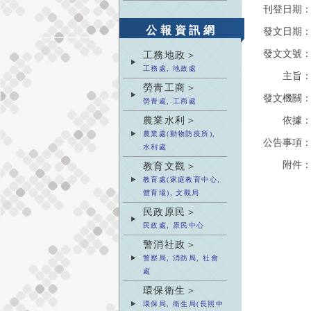
刊登日期
公報資訊網
發文日期
發文文號
工務地政＞
工務處, 地政處
主旨
勞青工商＞
發文機關
勞青處, 工商處
農業水利＞
依據
農業處(動物防疫所),
公告事項
水利處
附件
教育文觀＞
教育處(家庭教育中心,
體育場), 文觀局
民政原民＞
民政處, 原民中心
警消社政＞
警察局, 消防局, 社會
處
環保衛生＞
環保局, 衛生局(長照中