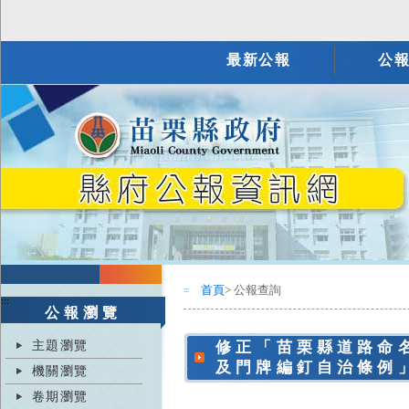
最新公報
公
首頁
> 公報查詢
:::
:::
公報瀏覽
主題瀏覽
修正「苗栗縣道路命
及門牌編釘自治條例
機關瀏覽
卷期瀏覽