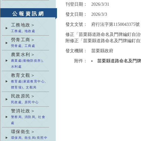
刊登日期：
2026/3/31
公報資訊網
發文日期：
2026/3/3
發文文號：
府行法字第1150043375號
工務地政＞
工務處, 地政處
修正「苗栗縣道路命名及門牌編釘自治
勞青工商＞
附修正「苗栗縣道路命名及門牌編釘自
勞青處, 工商處
發文機關：
苗栗縣政府
農業水利＞
附件：
苗栗縣道路命名及門
農業處(動物防疫所),
水利處
教育文觀＞
教育處(家庭教育中心,
體育場), 文觀局
民政原民＞
民政處, 原民中心
警消社政＞
警察局, 消防局, 社會
處
環保衛生＞
環保局, 衛生局(長照中