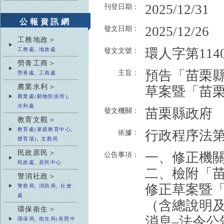
2025/12/31
刊登日期：
公報資訊網
2025/12/26
發文日期：
工務地政＞
環人字第1140
工務處, 地政處
發文文號：
勞青工商＞
預告「苗栗
主旨：
勞青處, 工商處
農業水利＞
草案暨「苗
農業處(動物防疫所),
水利處
苗栗縣政府
發文機關：
教育文觀＞
教育處(家庭教育中心,
行政程序法第
依據：
體育場), 文觀局
民政原民＞
一、修正機
公告事項：
民政處, 原民中心
二、檢附「
警消社政＞
修正草案暨
警察局, 消防局, 社會
處
（含總說明
環保衛生＞
消息–法令公
環保局, 衛生局(長照中