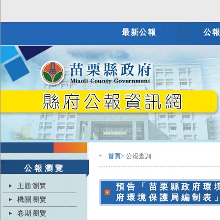
最新公報
公
首頁
> 公報查詢
:::
:::
公報瀏覽
主題瀏覽
預告「苗栗縣政府環
府環境保護局編制表
機關瀏覽
卷期瀏覽