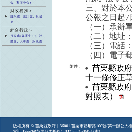
心, 毒衛中心)
三、對於本
財政稅務＞
公報之日起
財政處, 主計處, 稅務
局
（一）承辦
綜合行政＞
（二）地址：
行政處(媒事中心), 計
畫處, 人事處, 政風處
（三）電話：03
（四）電子郵件：h
苗栗縣政
附件：
十一條修正
苗栗縣政
對照表）
版權所有 © 苗栗縣政府｜36001 苗栗市縣府路100號(第一辦公大樓
電話:1999(限苗栗縣內撥打), 037-322150(外縣市)