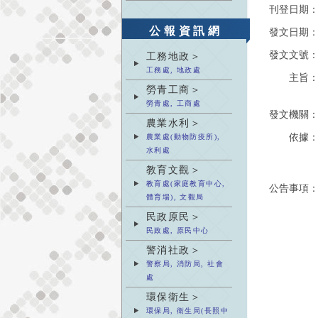
刊登日期
公報資訊網
發文日期
發文文號
工務地政＞
工務處, 地政處
主旨
勞青工商＞
勞青處, 工商處
發文機關
農業水利＞
依據
農業處(動物防疫所),
水利處
教育文觀＞
教育處(家庭教育中心,
公告事項
體育場), 文觀局
民政原民＞
民政處, 原民中心
警消社政＞
警察局, 消防局, 社會
處
環保衛生＞
環保局, 衛生局(長照中