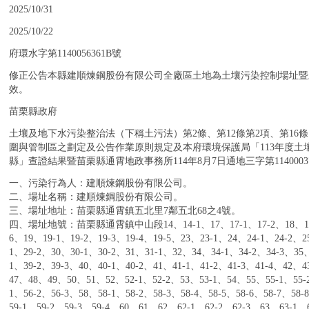
：
2025/10/31
：
2025/10/22
：
府環水字第1140056361B號
：
修正公告本縣建順煉鋼股份有限公司全廠區土地為土壤污染控制場址暨
效。
：
苗栗縣政府
：
土壤及地下水污染整治法（下稱土污法）第2條、第12條第2項、第16
圍與管制區之劃定及公告作業原則規定及本府環境保護局「113年度土
縣」查證結果暨苗栗縣通霄地政事務所114年8月7日通地三字第1140003
：
一、污染行為人：建順煉鋼股份有限公司。
二、場址名稱：建順煉鋼股份有限公司。
三、場址地址：苗栗縣通霄鎮五北里7鄰五北68之4號。
四、場址地號：苗栗縣通霄鎮中山段14、14-1、17、17-1、17-2、18、18-1、
6、19、19-1、19-2、19-3、19-4、19-5、23、23-1、24、24-1、24-2、
1、29-2、30、30-1、30-2、31、31-1、32、34、34-1、34-2、34-3、35
1、39-2、39-3、40、40-1、40-2、41、41-1、41-2、41-3、41-4、42、
47、48、49、50、51、52、52-1、52-2、53、53-1、54、55、55-1、55-2
1、56-2、56-3、58、58-1、58-2、58-3、58-4、58-5、58-6、58-7、58-
59-1、59-2、59-3、59-4、60、61、62、62-1、62-2、62-3、63、63-1、