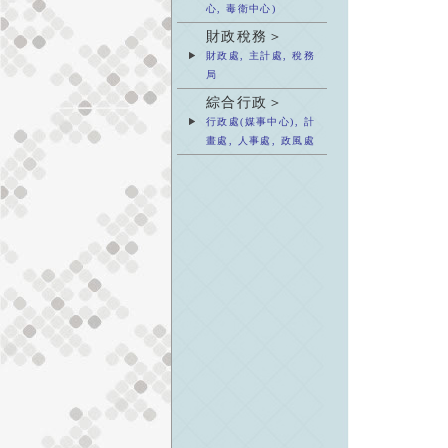
心, 毒衛中心)
財政稅務＞
財政處, 主計處, 稅務
局
綜合行政＞
行政處(媒事中心), 計
畫處, 人事處, 政風處