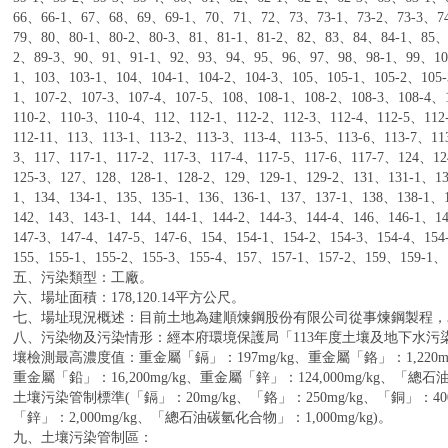
66、66-1、67、68、69、69-1、70、71、72、73、73-1、73-2、73-3、
79、80、80-1、80-2、80-3、81、81-1、81-2、82、83、84、84-1、85、
2、89-3、90、91、91-1、92、93、94、95、96、97、98、98-1、99、100
1、103、103-1、104、104-1、104-2、104-3、105、105-1、105-2、105
1、107-2、107-3、107-4、107-5、108、108-1、108-2、108-3、108-4、
110-2、110-3、110-4、112、112-1、112-2、112-3、112-4、112-5、112
112-11、113、113-1、113-2、113-3、113-4、113-5、113-6、113-7、11
3、117、117-1、117-2、117-3、117-4、117-5、117-6、117-7、124、12
125-3、127、128、128-1、128-2、129、129-1、129-2、131、131-1、13
1、134、134-1、135、135-1、136、136-1、137、137-1、138、138-1、
142、143、143-1、144、144-1、144-2、144-3、144-4、146、146-1、1
147-3、147-4、147-5、147-6、154、154-1、154-2、154-3、154-4、154
155、155-1、155-2、155-3、155-4、157、157-1、157-2、159、15
五、污染類型：工廠。
六、場址面積：178,120.14平方公尺。
七、場址現況概述：目前土地為建順煉鋼股份有限公司從事煉鋼製程，
八、污染物及污染情形：經本府環境保護局「113年度土壤及地下水污
壤檢測最高濃度值：重金屬「鎘」：197mg/kg、重金屬「鉻」：1,220mg/
重金屬「鉛」：16,200mg/kg、重金屬「鋅」：124,000mg/kg、「總石
土壤污染管制標準(「鎘」：20mg/kg、「鉻」：250mg/kg、「銅」：400m
「鋅」：2,000mg/kg、「總石油碳氫化合物」：1,000mg/kg)。
九、土壤污染管制區：