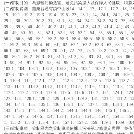
(一)管制目的：為減輕污染危害、避免污染擴大及保障人民健康，特劃
(二)管制範圍：苗栗縣通霄鎮中山段14、14-1、17、17-1、17-2、18、18-1、
19、19-1、19-2、19-3、19-4、19-5、23、23-1、24、24-1、24-2、25
29-2、30、30-1、30-2、31、31-1、32、34、34-1、34-2、34-3、35、3
39-2、39-3、40、40-1、40-2、41、41-1、41-2、41-3、41-4、42、43
48、49、50、51、52、52-1、52-2、53、53-1、54、55、55-1、55-2、55
56-2、56-3、58、58-1、58-2、58-3、58-4、58-5、58-6、58-7、58-8、5
1、59-2、59-3、59-4、60、61、62、62-1、62-2、62-3、63、63-1、63
66-1、67、68、69、69-1、70、71、72、73、73-1、73-2、73-3、74、
80、80-1、80-2、80-3、81、81-1、81-2、82、83、84、84-1、85、86、
3、90、91、91-1、92、93、94、95、96、97、98、98-1、99、100、100
103-1、104、104-1、104-2、104-3、105、105-1、105-2、105-3、106、
107-3、107-4、107-5、108、108-1、108-2、108-3、108-4、109、109-1
3、110-4、112、112-1、112-2、112-3、112-4、112-5、112-6、112-7、
113、113-1、113-2、113-3、113-4、113-5、113-6、113-7、113-8、11
117-1、117-2、117-3、117-4、117-5、117-6、117-7、124、124-1、12
127、128、128-1、128-2、129、129-1、129-2、131、131-1、131-2、1
134、134-1、135、135-1、136、136-1、137、137-1、138、138-1、13
143、143-1、144、144-1、144-2、144-3、144-4、146、146-1、146-2、
147-4、147-5、147-6、154、154-1、154-2、154-3、154-4、154-5、154
1、155-2、155-3、155-4、157、157-1、157-2、159、159-1、1
(三)管制事項：管制區內之管制事項依據土污法第17條規定辦理，並依