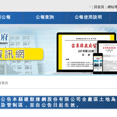
:::
｜
回首頁
｜
網站
新公報
公報查詢
公報使用說明
報查詢
正公告本縣建順煉鋼股份有限公司全廠區土地為
污染管制區，並自公告日起生效。