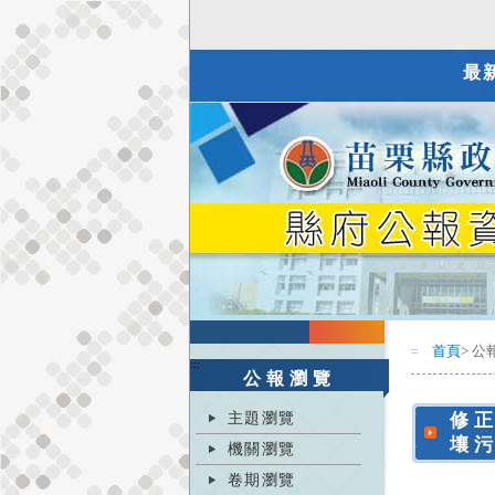
最
首頁
> 公
:::
:::
公報瀏覽
主題瀏覽
修
壤
機關瀏覽
卷期瀏覽