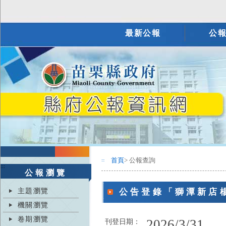
最新公報
公
首頁
> 公報查詢
:::
:::
公報瀏覽
主題瀏覽
公告登錄「獅潭新店
機關瀏覽
卷期瀏覽
2026/3/31
刊登日期：