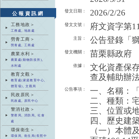
2026/2/26
發文日期：
公報資訊網
府文資字第115
工務地政＞
發文文號：
工務處, 地政處
公告登錄「
主旨：
勞青工商＞
勞青處, 工商處
苗栗縣政府
發文機關：
農業水利＞
農業處(動物防疫所),
文化資產保存
依據：
水利處
教育文觀＞
查及輔助辦法
教育處(家庭教育中心,
體育場), 文觀局
一、名稱：
公告事項：
民政原民＞
二、種類：
民政處, 原民中心
三、位置或地
警消社政＞
警察局, 消防局, 社會
四、歷史建
處
（一）本體
環保衛生＞
環保局, 衛生局(長照中