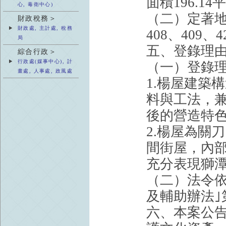
面積196.1
心, 毒衛中心)
（二）定著地
財政稅務＞
財政處, 主計處, 稅務
408、409
局
五、登錄理
綜合行政＞
行政處(媒事中心), 計
（一）登錄
畫處, 人事處, 政風處
1.楊屋建築
料與工法，
後的營造特
2.楊屋為關
間街屋，內
充分表現獅
（二）法令
及輔助辦法｣
六、本案公告