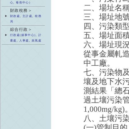
心, 毒衛中心)
二、場址名
財政稅務＞
三、場址地號
財政處, 主計處, 稅務
局
四、污染類
綜合行政＞
五、場址面積：
行政處(媒事中心), 計
畫處, 人事處, 政風處
六、場址現
從事金屬軋
中工廠。
七、污染物及
壤及地下水污
測結果「總石油
過土壤污染管
1,000mg/kg)
八、土壤污
(一)管制目