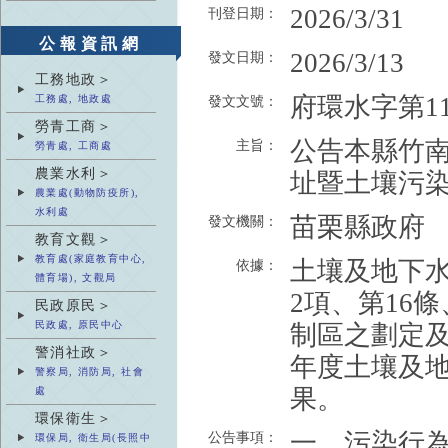
2026/3/31
刊登日期：
公報資訊網
2026/3/13
發文日期：
工務地政＞
府環水字第115
工務處, 地政處
發文文號：
勞青工商＞
公告本縣竹南
主旨：
勞青處, 工商處
農業水利＞
址暨土壤污
農業處(動物防疫所),
水利處
苗栗縣政府
發文機關：
教育文觀＞
教育處(家庭教育中心,
土壤及地下水
依據：
體育場), 文觀局
2項、第16
民政原民＞
民政處, 原民中心
制區之劃定及
警消社政＞
年度土壤及地
警察局, 消防局, 社會
果。
處
環保衛生＞
一、污染行
公告事項：
環保局, 衛生局(長照中