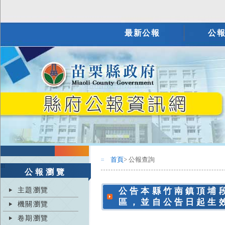
最新公報
公
首頁
> 公報查詢
:::
:::
公報瀏覽
主題瀏覽
公告本縣竹南鎮頂埔
區，並自公告日起生
機關瀏覽
卷期瀏覽