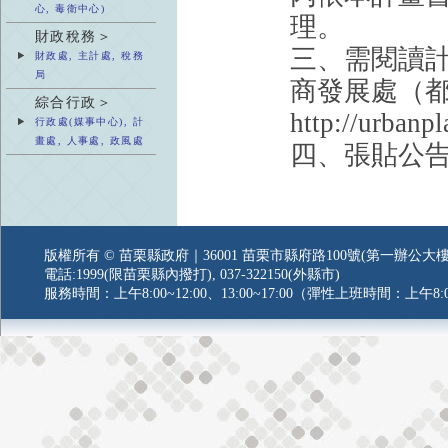
心, 毒衛中心)
理。
財政稅務＞
三、需閱讀
財政處, 主計處, 稅務
局
商發展處（
綜合行政＞
http://urban
行政處(媒事中心), 計
畫處, 人事處, 政風處
四、張貼公告
版權所有 © 苗栗縣政府｜36001 苗栗市縣府路100號(第一辦公大樓
電話:1999(限苗栗縣內撥打), 037-322150(外縣市)
服務時間：上午8:00~12:00、13:00~17:00（彈性上班時間：上午8:0