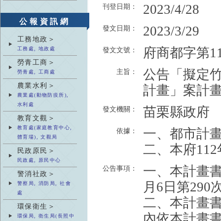
2023/4/28
刊登日期：
公報資訊網
2023/3/29
發文日期：
工務地政＞
府商都字第112
工務處, 地政處
發文文號：
勞青工商＞
公告「擬定竹
主旨：
勞青處, 工商處
農業水利＞
計畫」案計畫
農業處(動物防疫所),
水利處
苗栗縣政府
發文機關：
教育文觀＞
教育處(家庭教育中心,
一、都市計畫
依據：
體育場), 文觀局
二、本府112
民政原民＞
民政處, 原民中心
一、本計畫書
公告事項：
警消社政＞
月6日第29
警察局, 消防局, 社會
處
二、本計畫書
環保衛生＞
內依本計畫
環保局, 衛生局(長照中