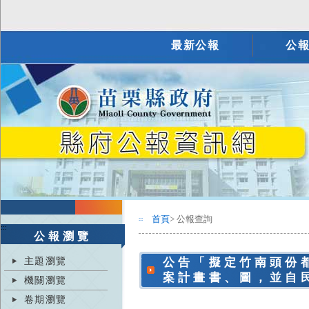
最新公報
公
首頁
> 公報查詢
:::
:::
公報瀏覽
主題瀏覽
公告「擬定竹南頭份
案計畫書、圖，並自民
機關瀏覽
卷期瀏覽