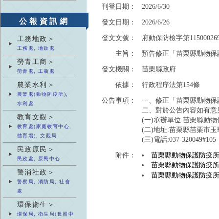
刊登日期：
2026/6/30
公報資訊網
發文日期：
2026/6/26
發文文號：
府動保防檢字第11500026
工務地政＞
工務處, 地政處
主旨：
預告修正「苗栗縣動物保
勞青工商＞
發文機關：
苗栗縣政府
勞青處, 工商處
農業水利＞
依據：
行政程序法第154條
農業處(動物防疫所),
公告事項：
一、修正「苗栗縣動物保
水利處
二、對於公告內容如有意
教育文觀＞
(一)承辦單位:苗栗縣動
教育處(家庭教育中心,
(二)地址:苗栗縣苗栗市玉
體育場), 文觀局
(三)電話:037-320049#10
民政原民＞
附件：
苗栗縣動物保護防疫
民政處, 原民中心
苗栗縣動物保護防疫
警消社政＞
苗栗縣動物保護防疫
警察局, 消防局, 社會
處
環保衛生＞
環保局, 衛生局(長照中