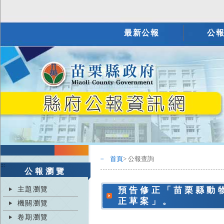
最新公報
公
首頁
> 公報查詢
:::
:::
公報瀏覽
主題瀏覽
預告修正「苗栗縣動
正草案」。
機關瀏覽
卷期瀏覽