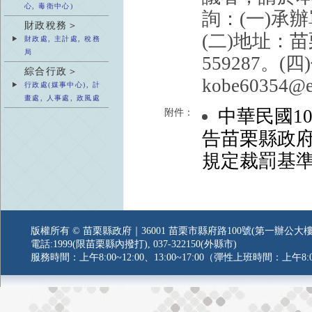
心, 毒衛中心)
詢：(一)承
財政稅務＞
(二)地址：苗
財政處, 主計處, 稅務
局
559287。(
綜合行政＞
kobe60354@em
行政處(媒事中心), 計
畫處, 人事處, 政風處
中華民國10
附件：
告苗栗縣政
規定裁罰基
版權所有 © 苗栗縣政府｜36001 苗栗市縣府路100號(第一辦公大樓
電話:1999(限苗栗縣內撥打), 037-322150(外縣市)
服務時間：上午8:00~12:00、13:00~17:00（彈性上班時間：上午8:0