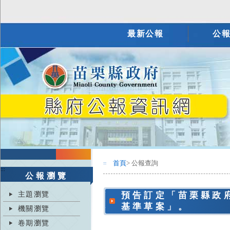
最新公報
公
首頁
> 公報查詢
:::
:::
公報瀏覽
主題瀏覽
預告訂定「苗栗縣政
基準草案」。
機關瀏覽
卷期瀏覽