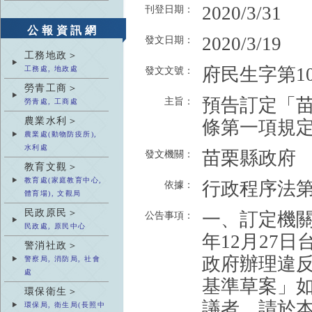
2020/3/31
刊登日期：
公報資訊網
2020/3/19
發文日期：
工務地政＞
府民生字第109
工務處, 地政處
發文文號：
勞青工商＞
預告訂定「
主旨：
勞青處, 工商處
農業水利＞
條第一項規
農業處(動物防疫所),
水利處
苗栗縣政府
發文機關：
教育文觀＞
教育處(家庭教育中心,
行政程序法第1
依據：
體育場), 文觀局
民政原民＞
一、訂定機關
公告事項：
民政處, 原民中心
年12月27日
警消社政＞
政府辦理違
警察局, 消防局, 社會
處
基準草案」
環保衛生＞
議者，請於
環保局, 衛生局(長照中