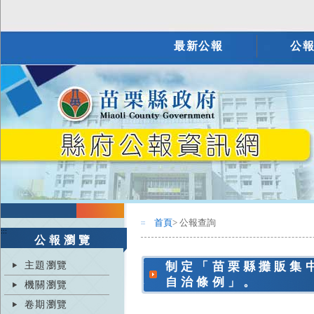
最新公報
公
首頁
> 公報查詢
:::
:::
公報瀏覽
主題瀏覽
制定「苗栗縣攤販集
自治條例」。
機關瀏覽
卷期瀏覽