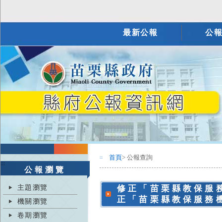
最新公報
公
首頁
> 公報查詢
:::
:::
公報瀏覽
主題瀏覽
修正「苗栗縣教保服
正「苗栗縣教保服務
機關瀏覽
卷期瀏覽