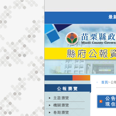
最
首頁
> 公
:::
:::
公報瀏覽
主題瀏覽
公
現
機關瀏覽
卷期瀏覽