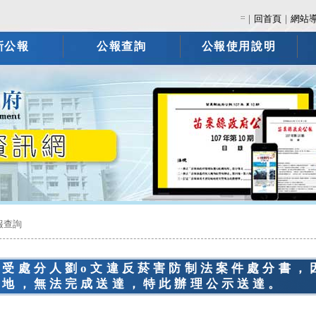
:::
｜
回首頁
｜
網站
新公報
公報查詢
公報使用說明
報查詢
告受處分人劉o文違反菸害防制法案件處分書，
住地，無法完成送達，特此辦理公示送達。