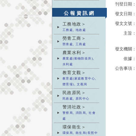
刊登日期
公報資訊網
發文日期
發文文號
工務地政＞
工務處, 地政處
主旨
勞青工商＞
勞青處, 工商處
發文機關
農業水利＞
依據
農業處(動物防疫所),
水利處
公告事項
教育文觀＞
教育處(家庭教育中心,
體育場), 文觀局
民政原民＞
民政處, 原民中心
警消社政＞
警察局, 消防局, 社會
處
環保衛生＞
環保局, 衛生局(長照中