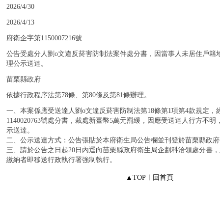
：
2026/4/30
：
2026/4/13
：
府衛企字第1150007216號
：
公告受處分人劉o文違反菸害防制法案件處分書，因當事人未居住戶籍
理公示送達。
：
苗栗縣政府
：
依據行政程序法第78條、第80條及第81條辦理。
：
一、本案係應受送達人劉o文違反菸害防制法第18條第1項第4款規定，經
1140020763號處分書，裁處新臺幣5萬元罰緩，因應受送達人行方
示送達。
二、公示送達方式：公告張貼於本府衛生局公告欄並刊登於苗栗縣政府
三、請於公告之日起20日內逕向苗栗縣政府衛生局企劃科洽領處分書
繳納者即移送行政執行署強制執行。
▲TOP
︱
回首頁