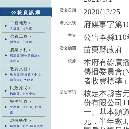
2020/12/25
發文日期：
公報資訊網
府媒事字第109
工務地政＞
發文文號：
工務處, 地政處
公告本縣11
主旨：
勞青工商＞
勞青處, 工商處
苗栗縣政府
發文機關：
農業水利＞
農業處(動物防疫所),
本府有線廣
依據：
水利處
教育文觀＞
傳播委員會(
教育處(家庭教育中心,
者收費標準
體育場), 文觀局
民政原民＞
核定本縣吉
公告事項：
民政處, 原民中心
份有限公司1
警消社政＞
警察局, 消防局, 社會
一、基本頻道收
處
元，半年繳3,
環保衛生＞
環保局, 衛生局(長照中