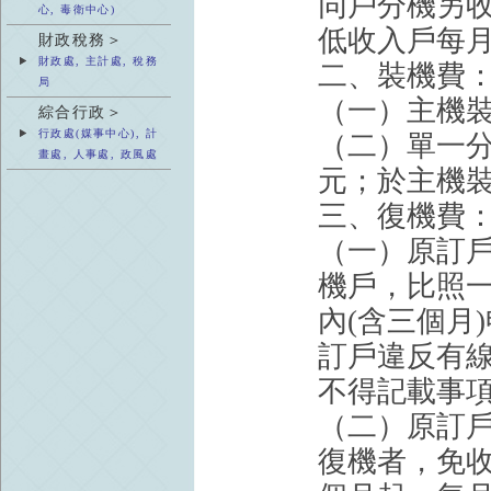
同戶分機另
心, 毒衛中心)
低收入戶每
財政稅務＞
財政處, 主計處, 稅務
二、裝機費
局
（一）主機裝機
綜合行政＞
行政處(媒事中心), 計
（二）單一分
畫處, 人事處, 政風處
元；於主機裝
三、復機費
（一）原訂
機戶，比照
內(含三個月
訂戶違反有
不得記載事項
（二）原訂
復機者，免