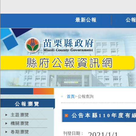
最新公報
公
首頁
> 公報查詢
:::
:::
公報瀏覽
主題瀏覽
公告本縣110年度
機關瀏覽
卷期瀏覽
2021/1/1
刊登日期：