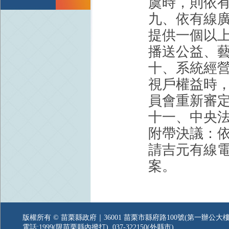
虞時，則依
九、依有線廣
提供一個以
播送公益、
十、系統經
視戶權益時
員會重新審
十一、中央
附帶決議：
請吉元有線電
案。
版權所有 © 苗栗縣政府｜36001 苗栗市縣府路100號(第一辦公大樓
電話:1999(限苗栗縣內撥打), 037-322150(外縣市)