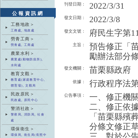
2022/3/31
刊登日期：
公報資訊網
2022/3/8
發文日期：
工務地政＞
府民生字第111
工務處, 地政處
發文文號：
勞青工商＞
預告修正「
主旨：
勞青處, 工商處
農業水利＞
勵辦法部分
農業處(動物防疫所),
水利處
苗栗縣政府
發文機關：
教育文觀＞
教育處(家庭教育中心,
行政程序法第1
依據：
體育場), 文觀局
民政原民＞
一、修正機
公告事項：
民政處, 原民中心
二、修正依據
警消社政＞
「苗栗縣殯
警察局, 消防局, 社會
處
分條文修正
環保衛生＞
三、對於公
環保局, 衛生局(長照中