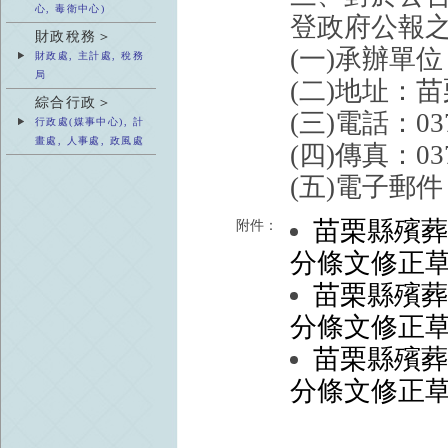
心, 毒衛中心)
登政府公報之
財政稅務＞
(一)承辦單
財政處, 主計處, 稅務
局
(二)地址：
綜合行政＞
(三)電話：037
行政處(媒事中心), 計
畫處, 人事處, 政風處
(四)傳真：037
(五)電子郵件：ct
苗栗縣殯
附件：
分條文修正
苗栗縣殯
分條文修正
苗栗縣殯
分條文修正