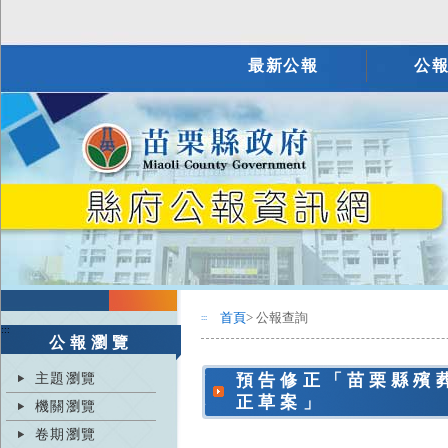
最新公報
公
首頁
> 公報查詢
:::
:::
公報瀏覽
主題瀏覽
預告修正「苗栗縣殯
正草案」
機關瀏覽
卷期瀏覽