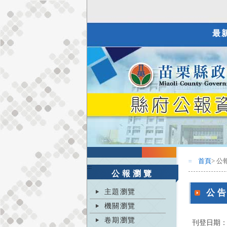
最
首頁
> 公
:::
:::
公報瀏覽
主題瀏覽
公
機關瀏覽
卷期瀏覽
刊登日期