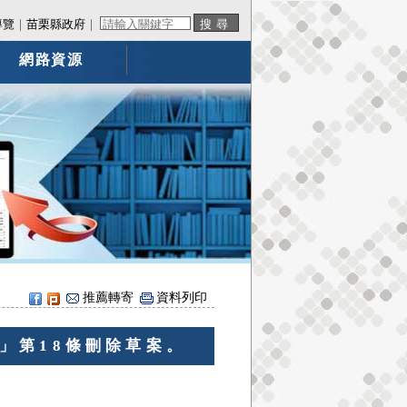
導覽
｜
苗栗縣政府
｜
網路資源
推薦轉寄
資料列印
」第18條刪除草案。