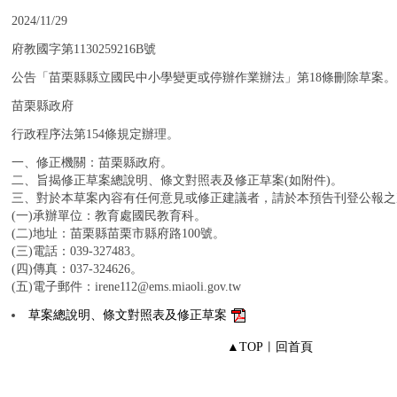
：
2024/11/29
：
府教國字第1130259216B號
：
公告「苗栗縣縣立國民中小學變更或停辦作業辦法」第18條刪除草案。
：
苗栗縣政府
：
行政程序法第154條規定辦理。
：
一、修正機關：苗栗縣政府。
二、旨揭修正草案總說明、條文對照表及修正草案(如附件)。
三、對於本草案內容有任何意見或修正建議者，請於本預告刊登公報之
(一)承辦單位：教育處國民教育科。
(二)地址：苗栗縣苗栗市縣府路100號。
(三)電話：039-327483。
(四)傳真：037-324626。
(五)電子郵件：irene112@ems.miaoli.gov.tw
：
草案總說明、條文對照表及修正草案
▲TOP
︱
回首頁