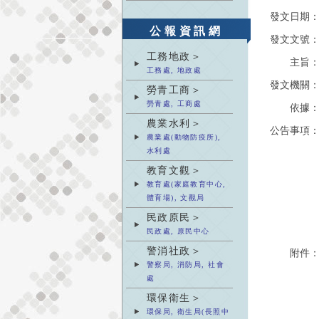
發文日期
公報資訊網
發文文號
工務地政＞
主旨
工務處, 地政處
發文機關
勞青工商＞
勞青處, 工商處
依據
農業水利＞
公告事項
農業處(動物防疫所),
水利處
教育文觀＞
教育處(家庭教育中心,
體育場), 文觀局
民政原民＞
民政處, 原民中心
警消社政＞
附件
警察局, 消防局, 社會
處
環保衛生＞
環保局, 衛生局(長照中