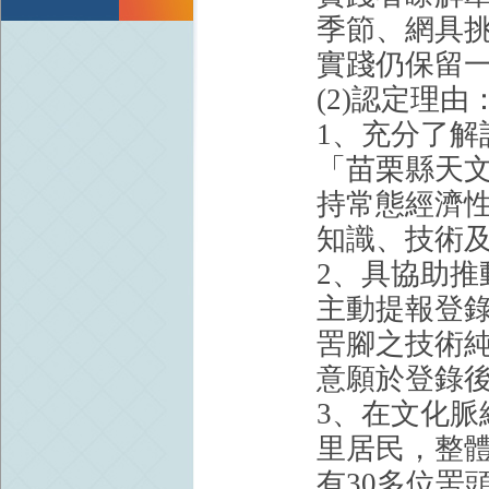
季節、網具
實踐仍保留
(2)認定理由
1、充分了
「苗栗縣天
持常態經濟
知識、技術
2、具協助
主動提報登
罟腳之技術
意願於登錄
3、在文化
里居民，整
有30多位罟