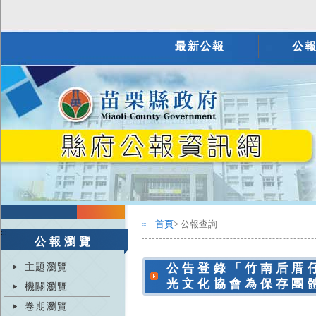
最新公報
公
首頁
> 公報查詢
:::
:::
公報瀏覽
主題瀏覽
公告登錄「竹南后厝
光文化協會為保存團
機關瀏覽
卷期瀏覽