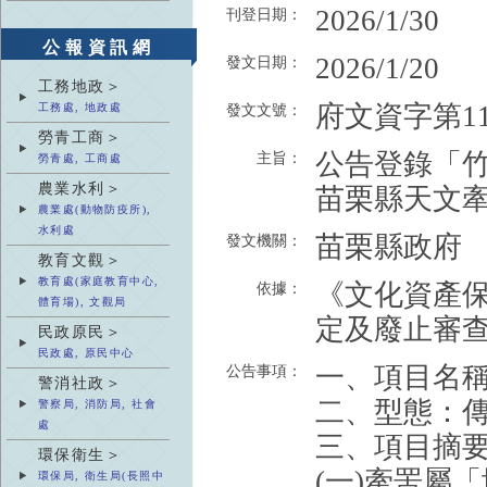
2026/1/30
刊登日期：
公報資訊網
2026/1/20
發文日期：
工務地政＞
府文資字第115
工務處, 地政處
發文文號：
勞青工商＞
公告登錄「
主旨：
勞青處, 工商處
農業水利＞
苗栗縣天文
農業處(動物防疫所),
水利處
苗栗縣政府
發文機關：
教育文觀＞
教育處(家庭教育中心,
《文化資產保
依據：
體育場), 文觀局
定及廢止審查
民政原民＞
民政處, 原民中心
一、項目名
公告事項：
警消社政＞
二、型態：
警察局, 消防局, 社會
處
三、項目摘
環保衛生＞
(一)牽罟屬
環保局, 衛生局(長照中