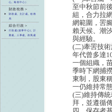
心, 毒衛中心)
至中秋節前後
財政稅務＞
組，合力拉
財政處, 主計處, 稅務
局
網範圍，罟
綜合行政＞
賴天候、潮
行政處(媒事中心), 計
畫處, 人事處, 政風處
與經驗。
(二)牽罟技
年代曾多達1
一個組織，
季時下網捕撈
東制，股東稱
一仍維持常
(三)維持傳
拜，並遵循
四、保存者