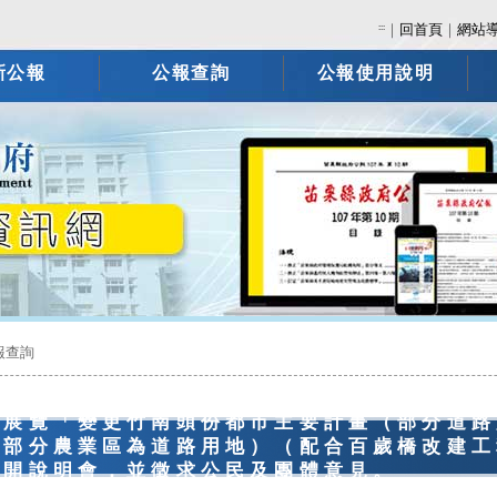
:::
｜
回首頁
｜
網站
新公報
公報查詢
公報使用說明
報查詢
開展覽「變更竹南頭份都市主要計畫（部分道路
，部分農業區為道路用地）（配合百歲橋改建工
召開說明會，並徵求公民及團體意見。