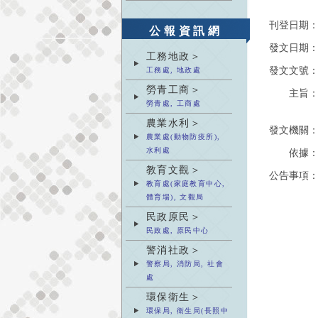
刊登日期
公報資訊網
發文日期
工務地政＞
發文文號
工務處, 地政處
勞青工商＞
主旨
勞青處, 工商處
農業水利＞
發文機關
農業處(動物防疫所),
水利處
依據
教育文觀＞
公告事項
教育處(家庭教育中心,
體育場), 文觀局
民政原民＞
民政處, 原民中心
警消社政＞
警察局, 消防局, 社會
處
環保衛生＞
環保局, 衛生局(長照中