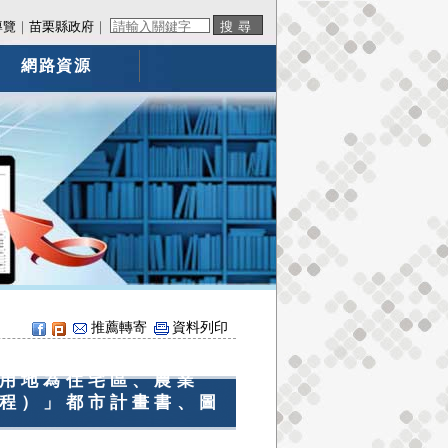
導覽
｜
苗栗縣政府
｜
網路資源
推薦轉寄
資料列印
用地為住宅區、農業
程）」都市計畫書、圖