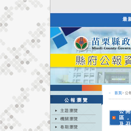
最
首頁
> 公
:::
:::
公報瀏覽
主題瀏覽
公
區
機關瀏覽
及
卷期瀏覽