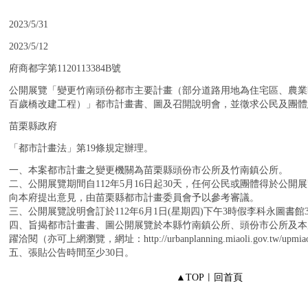
：
2023/5/31
：
2023/5/12
：
府商都字第1120113384B號
：
公開展覽「變更竹南頭份都市主要計畫（部分道路用地為住宅區、農業
百歲橋改建工程）」都市計畫書、圖及召開說明會，並徵求公民及團體
：
苗栗縣政府
：
「都市計畫法」第19條規定辦理。
：
一、本案都市計畫之變更機關為苗栗縣頭份市公所及竹南鎮公所。
二、公開展覽期間自112年5月16日起30天，任何公民或團體得於公
向本府提出意見，由苗栗縣都市計畫委員會予以參考審議。
三、公開展覽說明會訂於112年6月1日(星期四)下午3時假李科永圖書
四、旨揭都市計畫書、圖公開展覽於本縣竹南鎮公所、頭份市公所及本
躍洽閱（亦可上網瀏覽，網址：http://urbanplanning.miaoli.gov.tw/upmiaoli
五、張貼公告時間至少30日。
▲TOP
︱
回首頁