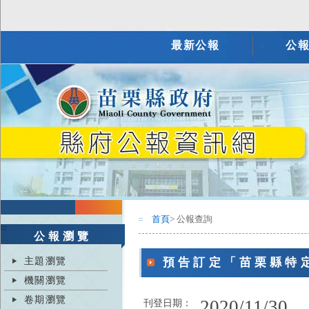
最新公報
公
首頁
> 公報查詢
:::
:::
公報瀏覽
主題瀏覽
預告訂定「苗栗縣特
機關瀏覽
卷期瀏覽
2020/11/30
刊登日期：