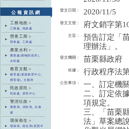
2020/11/5
發文日期：
公報資訊網
府文銷字第109
工務地政＞
發文文號：
工務處, 地政處
預告訂定「
主旨：
勞青工商＞
勞青處, 工商處
理辦法」。
農業水利＞
農業處(動物防疫所),
苗栗縣政府
發文機關：
水利處
教育文觀＞
行政程序法
依據：
教育處(家庭教育中心,
體育場), 文觀局
一、訂定機
公告事項：
民政原民＞
二、訂定依
民政處, 原民中心
項規定。
警消社政＞
警察局, 消防局, 社會
三、「苗栗
處
法」草案總
環保衛生＞
環保局, 衛生局(長照中