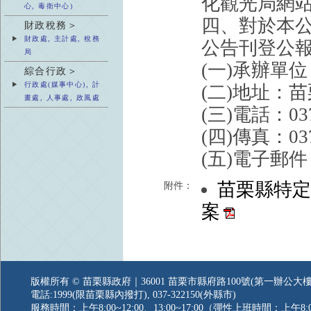
化觀光局網站(htt
心, 毒衛中心)
四、對於本
財政稅務＞
財政處, 主計處, 稅務
公告刊登公
局
(一)承辦單
綜合行政＞
行政處(媒事中心), 計
(二)地址：
畫處, 人事處, 政風處
(三)電話：037
(四)傳真：037
(五)電子郵件：j
苗栗縣特
附件：
案
版權所有 © 苗栗縣政府｜36001 苗栗市縣府路100號(第一辦公大樓
電話:1999(限苗栗縣內撥打), 037-322150(外縣市)
服務時間：上午8:00~12:00、13:00~17:00（彈性上班時間：上午8:0