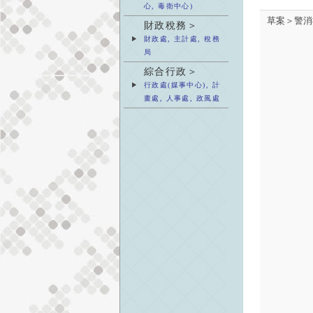
心, 毒衛中心)
草案＞警消
財政稅務＞
財政處, 主計處, 稅務
局
綜合行政＞
行政處(媒事中心), 計
畫處, 人事處, 政風處