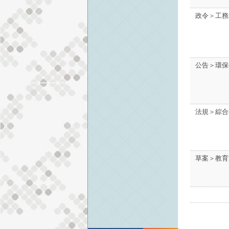
政令＞工務
公告＞環保
法規＞綜合
草案＞教育