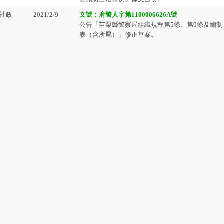
社政
2021/2/9
文號：府警人字第1100006626A號
公告「苗栗縣警察局組織規程第5條、第9條及編制
表（含所屬）」修正草案。