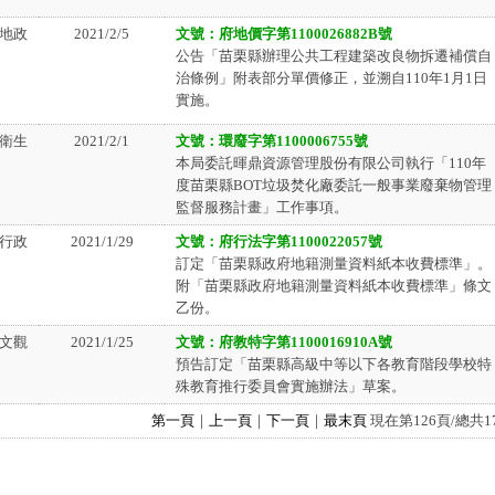
地政
2021/2/5
文號：府地價字第1100026882B號
公告「苗栗縣辦理公共工程建築改良物拆遷補償自
治條例」附表部分單價修正，並溯自110年1月1日
實施。
衛生
2021/2/1
文號：環廢字第1100006755號
本局委託暉鼎資源管理股份有限公司執行「110年
度苗栗縣BOT垃圾焚化廠委託一般事業廢棄物管理
監督服務計畫」工作事項。
行政
2021/1/29
文號：府行法字第1100022057號
訂定「苗栗縣政府地籍測量資料紙本收費標準」。
附「苗栗縣政府地籍測量資料紙本收費標準」條文
乙份。
文觀
2021/1/25
文號：府教特字第1100016910A號
預告訂定「苗栗縣高級中等以下各教育階段學校特
殊教育推行委員會實施辦法」草案。
第一頁
｜
上一頁
｜
下一頁
｜
最末頁
現在第126頁/總共1