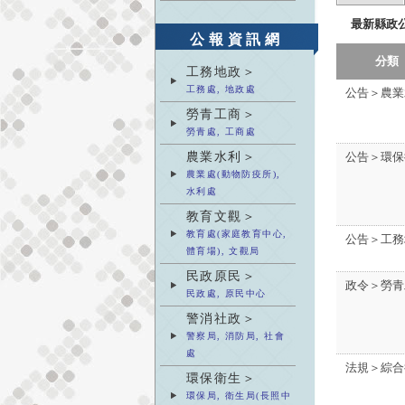
最新縣政
公報資訊網
分類
工務地政＞
工務處, 地政處
公告＞農業
勞青工商＞
勞青處, 工商處
農業水利＞
公告＞環保
農業處(動物防疫所),
水利處
教育文觀＞
教育處(家庭教育中心,
公告＞工務
體育場), 文觀局
民政原民＞
政令＞勞青
民政處, 原民中心
警消社政＞
警察局, 消防局, 社會
處
法規＞綜合
環保衛生＞
環保局, 衛生局(長照中