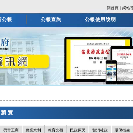
:::
｜
回首頁
｜
網站
新公報
公報查詢
公報使用說明
報瀏覽
勞青工商
農業水利
教育文觀
民政原民
警消社政
環保衛生