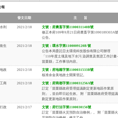
公報
發文日期
主 旨
水利
2021/2/18
文號：府農畜字第1100031140B號
修正本府109年9月21日府農畜字第1090189303A
公告。
衛生
2021/2/18
文號：環水字第1100009120B 號
公告本局委託亞太環境科技股份有限公司辦理
「110年度土壤及地下水污 染調查及查證工作計畫-
苗栗縣」工作事項內容。
地政
2021/2/18
文號：府地籍字第1100031533B號
核准余金美地政士開業登記。
工商
2021/2/18
文號：府商都字第1100031256A號
訂定「苗栗縣政府受理提議劃定更新地區作業原
則」，並自即日起生效。 附「苗栗縣政府受理提議
劃定更新地區作業原則」
行政
2021/2/17
文號：府行法字第1100030156號
訂定「苗栗縣火災預防自治條例」。 附「苗栗縣火
災預防自治條例」條文乙份。